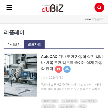
Home
/ 리플레이
리플레이
다시보기
발표자료
AutoCAD 기반 도면 자동화 실전 웨비
나 반복 도면 업무를 줄이는 설계 자동
화 전략
기간 : 2026/6/30
🔍왜 이 솔루션을 추천하는가?제조 및 엔지니어링 기
업의 설계 경쟁력은 단순히 도면을 빠르게 작성하는
데서 끝나지 않습니다.실제 현장에서는 설계 변경을
얼마나 빠르게 반영하는지, 도면과 BOM이 얼마나 일
설계자동화
자동화설계
도면자동화
관되게 유지되는지, 검토 누락과 재작업을 얼마나 줄
이는지가 납기와 품질을 좌우합니다.하지만 여전히
설계도면
도면표준화
캐드