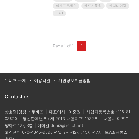
많은 기업에서는 기존 도면을 복사해 수정하고,
설계프로세스
캐드자동화
엔지니어링
Excel 계산서와 BOM을 별도로 관리하며, 도면번호
CAD
·Rev.·PDF 출력·검토 결과를 담당자의 수작업에 의존
하고 있습니다.이 방식은 업무가 몰릴수록..
Page 1 of 1
1
두비즈 소개
이용약관
개인정보취급방침
Contact us
상호명(명칭) : 두비즈
|
대표이사 : 이준원
|
사업자등록번호 : 118-81-
03520
|
통신판매번호 : 제 2013-서울마포-1032호
|
서울시 마포구
양화로 127, 3층
|
이메일
dubiz@hellot.net
|
고객센터
070-4345-9890
평일 9시~12시, 13시~17시 (토/일/공휴일