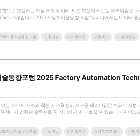
통합으로 완성하는 자율 제조의 미래"제조 혁신의 새로운 패러다임은 '사람
Manufacturing)입니다.'2026 자동화기술동향 포럼' 웨비나에서는 데이
자리에서 소개합니다.위너스오토메이션이 주최하는 이번 행사에서는 글로벌 리더인 
자인, 운영..
2026자동기술동향포럼
인공지능
디지털트윈
자율제조
데이터중심
동향포럼 2025 Factory Automation Techno
로 여는 스마트 제조의 혁신"제조혁신의 새로운 패러다임은 AI와 디지털 
 현장에서 검증된 솔루션을 한 자리에서 만나 보실 수 있습니다.위너스
조연설과 함께, 글로벌 선도기업인 Rockwell Automation, Cisco, Rit
기반 솔루션, 디지털 트윈, 그리고 차세대 ..
2025자동기술동향포럼
인공지능
디지털트윈
스마트제조혁신
산업자