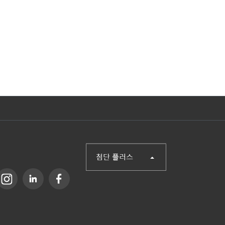
(주)첨단
산업단지신문
헬로티
오토메이션월드
SCM FAIR