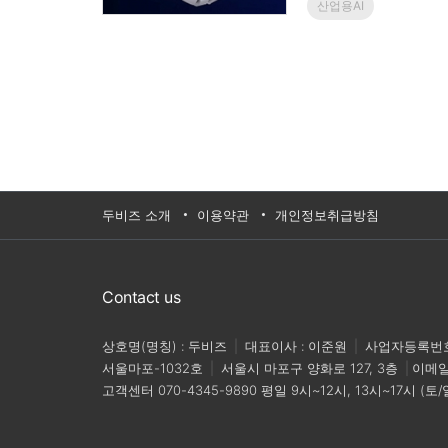
산업용AI
두비즈 소개
이용약관
개인정보취급방침
Contact us
상호명(명칭) : 두비즈
|
대표이사 : 이준원
|
사업자등록번호 :
서울마포-1032호
|
서울시 마포구 양화로 127, 3층
|
이메
고객센터
070-4345-9890
평일 9시~12시, 13시~17시 (토