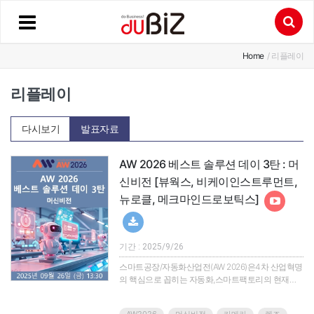
Home
/ 리플레이
리플레이
다시보기
발표자료
AW 2026 베스트 솔루션 데이 3탄 : 머
신비전 [뷰웍스, 비케이인스트루먼트,
뉴로클, 메크마인드로보틱스]
기간 : 2025/9/26
스마트공장/자동화산업전(AW 2026)은4차 산업혁명
의 핵심으로 꼽히는 자동화,스마트팩토리의 현재를
조망하고 관련 산업군의 솔루션과 제품을 한눈에 확
인할 수 있는 아시아 최대의 산업자동화 전시회입니