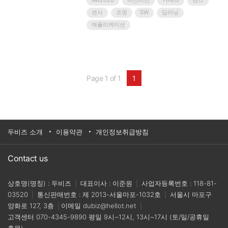
AW2026
머신비전
카메라
렌즈
다.지금까지 전시회를 통해 소개되는 제품과 솔루션,
기술은 우리 기업을 탄탄하게 하고 글로벌 시장의 차
센서
조명
SW
딥러닝
별화된 경쟁력을 갖게 했으며,궁극적으로 우리 산업
애플리케이션
을 한단계 도약시키는 밑거름이 되었습니다.AW사무
국은AW참가기업들의 우수한 제품/솔루션/기술을 연
중으로 소개할 수 있는 온라인 세미나‘베스트솔루션
데이’를 마련했습니다.올..
Page 1 of 1
1
두비즈 소개
이용약관
개인정보취급방침
Contact us
상호명(명칭) : 두비즈
|
대표이사 : 이준원
|
사업자등록번호 : 118-81-
03520
|
통신판매번호 : 제 2013-서울마포-1032호
|
서울시 마포구
양화로 127, 3층
|
이메일
dubiz@hellot.net
|
고객센터
070-4345-9890
평일 9시~12시, 13시~17시 (토/일/공휴일