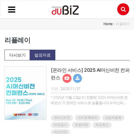
Home
/ 리플레이
리플레이
다시보기
발표자료
[온라인 서비스] 2025 AI머신비전 컨퍼
런스
기간 : 2025/11/27
* 2025년 10월 22일(수) 진행된 '2025 AI머신비전 컨
퍼런스'가 온라인 서비스로 송출됩니다.AI 머신비전,
산업 혁신의 미래를 열다.머신비전은 제조, 물류, 반
도체, 디스플레이, 자동차 등 산업 전반에서 자동화와
AI머신비전
스마트팩토리
산업자동화
품질 혁신을 이끄는 핵심 기술로 자리 잡았습니다. 특
히 AI와 결합한 차세대 머신비전은 정밀 검사·생산 효
비전검사
로봇비전
제조혁신
율·스마트 로보틱스와의 융합을 통해 산업계의 새로
머신비전