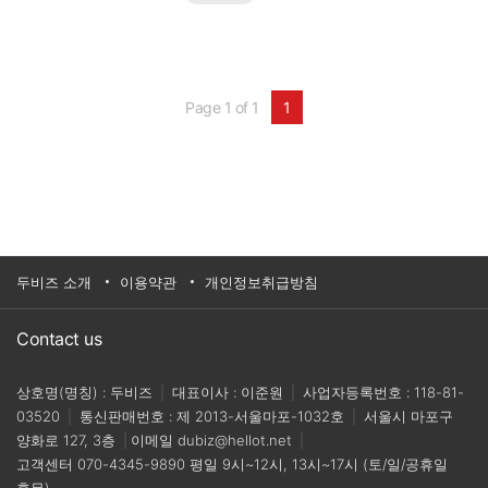
운 패러다임을 만들어가고 있습니다.[2025 AI 머신비
전 컨퍼런스]는 이러한 흐름 속에서 국내외 산업계가
직면한 최신 기술 트렌드와..
Page 1 of 1
1
두비즈 소개
이용약관
개인정보취급방침
Contact us
상호명(명칭) : 두비즈
|
대표이사 : 이준원
|
사업자등록번호 : 118-81-
03520
|
통신판매번호 : 제 2013-서울마포-1032호
|
서울시 마포구
양화로 127, 3층
|
이메일
dubiz@hellot.net
|
고객센터
070-4345-9890
평일 9시~12시, 13시~17시 (토/일/공휴일