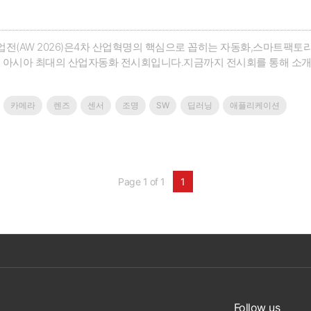
전(AW 2026)은4차 산업혁명의 핵심으로 꼽히는 자동화,스마트팩토
는 아시아 최대의 산업자동화 전시회입니다.지금까지 전시회를 통해 소개
된 경쟁력을 갖게 했으며,궁극적으로 우리 산업을 한단계 도약시키는
 연중으로 소개할 수 있는 온라인 세미나‘베스트솔루션 데이’를 마련했습
카메라
렌즈
센서
조명
SW
딥러닝
애플리케이션
Page 1 of 1
1
Follow us