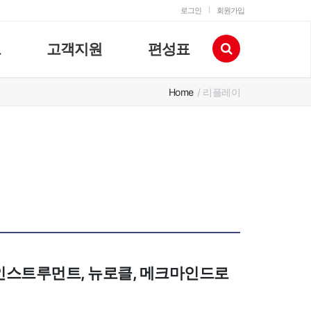
로그인
회원가입
고
고객지원
편성표
Home
/ 리플레이
케이인스트루먼트, 뉴로클, 메크마인드로