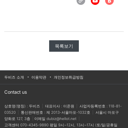
목록보기
두비즈 소개
이용약관
개인정보취급방침
Contact us
상호명(명칭) : 두비즈
|
대표이사 : 이준원
|
사업자등록번호 : 118-81-
03520
|
통신판매번호 : 제 2013-서울마포-1032호
|
서울시 마포구
양화로 127, 3층
|
이메일
dubiz@hellot.net
|
고객센터
070-4345-9890
평일 9시~12시, 13시~17시 (토/일/공휴일