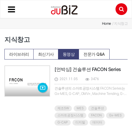
Home
/ 지식창고
지식창고
라이브러리
최신기사
동영상
전문가 Q&A
[언박싱] 건솔루션 FACON Series
2021.11.05
3476
건솔루션의 스마트공장시스템 FACON Series는
Gx-MES, G-CAP, OMV+, Machine Tending, G-
DFM, Renishaw Probe 솔루션으로 구성됐다.설
계단계에서 제조-출하까지의 전 과정에서 생성되
제조SW
MES
건솔루션
는 모든 정보를 디지털화해 저장하고 실시간으로
활용할 수 있다.머신텐딩 솔루션은 금속 가공 기
스마트공장시스템
FACON
Gx-MES
계, 플라스틱 사출 기계등에 소재 및 가공물을 투
G-CAP
디지털
데이터
입하고 가공된 반제품과 완성품을 다음 공정으로
이동하는 자동화 공정이다. 머신텐딩을 위한 로봇