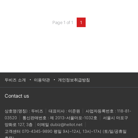
은 작업자의 안전을 보장해주는 협동로봇과 일반
산업용로봇으로 구성돼 있다.기업명 : 건솔루션홈
페이지 : http://www.gunsol.com/ko/index.php대
표전화 :1899-7487
Page 1 of 1
1
두비즈 소개
이용약관
개인정보취급방침
Contact us
상호명(명칭) : 두비즈
|
대표이사 : 이준원
|
사업자등록번호 : 118-81-
03520
|
통신판매번호 : 제 2013-서울마포-1032호
|
서울시 마포구
양화로 127, 3층
|
이메일
dubiz@hellot.net
|
고객센터
070-4345-9890
평일 9시~12시, 13시~17시 (토/일/공휴일