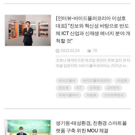
[인터뷰-바이드뮬러코리아 이성호
대표] “진보와 혁신성 바탕으로 반도
체 ICT 산업과 신재생 에너지 분야 개
척할 것”
2022.02.24
78
코로나 팬데믹으로 제조업 전반이 전례 없이 큰 타
격을 입었지만, 바이드뮬러코리아는 2021년 사상
최대의 매출 성장을 기록했다.취임 200여 일을 맞
이한 이성호 대표는 바이드뮬러코리아의 성공 요
바이드뮬러
바이드뮬러코리아
이성호
인을 전통 기준에 얽매이지 않는 진보와 혁신적인
기술개발이라고 자신 있게 답한다. 바이드뮬러코
반도체
ICT
신재생
2차전지
리아는 이런 진보와 혁신성을 바탕으로, 향후 반도
파워서플라이
자동화
스마트팩토리
체, 2차전지, ICT 산업과 더불어 신재생 에너지 분
야로 영역을 확대할 계획이다.
생기원-태성환경, 친환경 스마트플
랫폼 구축 위한 MOU 체결