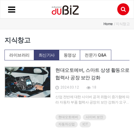
Home
/ 지식창고
지식창고
라이브러리
최신기사
동영상
전문가 Q&A
현대오토에버, 스마트 상생 활동으로
협력사 공장 보안 강화
2024.03.12
18
산업 전반에 대한 사이버 공격 위협이 증가함에 따
라 자동차 부품 협력사 공장의 보안 강화가 요구되
고 있다. 현대오토에버는 자동차 산업에 중대한 위
협이 될 수 있는 공급망 공격을 예방하기 위해 차
현대오토에버
사이버 보안
량 부품 협력사의 공장 보안 강화에 나섰다고 밝혔
다.
자동차산업
ICT