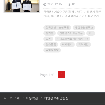
2021.12.15
86
한국생산기술연구원(원장 이낙규, 이하 생기원)은
26일, 울산 강소기업 태성환경연구소(회장 윤기
열, 이하 태성환경)와 친환경 스마트플랫폼 구축
협력을 통해 탄소중립 등 주요 환경기술 개발과 고
한국생산기술연구원
태성환경연구소
도화에 힘을 모으기로 하고 업무협약을 체결했다.
태성환경 본사(울주군 온산읍)에서 열린 이날 행
생기원
친환경스마트플랫폼
ICT
사에는 협약기관 대표인 이낙규 생기원장과 윤기
드론
마이크로버블생성메커니즘
열 태성환경 회장을 비롯해 생기원 이만식 울산본
탄소중립
미세먼지
악취저감
부장, 이언성 기술사업화실장, 태성환경 김석만 대
표이사 등 관계자 15여명이 참석했다.이번 협약을
감염병예방
계기로, 생기원 울산본부는 보유한 산업환경 청정
화 요소기술을 악취 저감 전문기업 ㈜태성환경에
이전하여 현장 실증과 사업화를 촉진하겠다는 구
상이다.양 기관의 기술협력은 생기원 울산본부가
이전한 산업환경 청정화 기술을 태성환경 내 테스
Page 1 of 1
1
트베드에서 스케일업 및 실증한 뒤, ICT 및 드론 기
술이 적용된 제품을 출시하는 방식으로 이뤄진다.
이를 위해, 생기원은 2023년도까지 국가공동연구
과제를 수행하면서 ‘마이크로버블 생성메커니즘
을 활용한 대기오염물질 동시저감기술’과 ‘플라즈
마 시스템 적용을 통한 난용성 악취물질 저감기
두비즈 소개
이용약관
개인정보취급방침
술’을 지원한다.한편, 태성환경에서는 지원받은 기
술 2건을 실증할 수 있는 테스트베드를 자체 구축