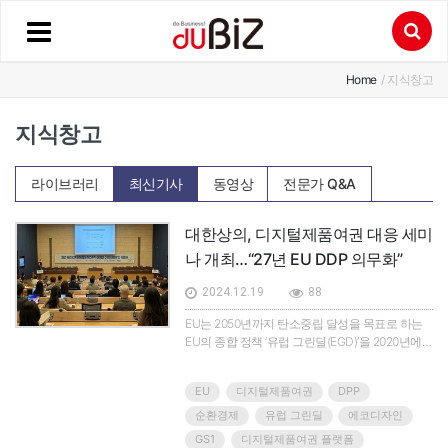
Home
/ 지식창고
지식창고
라이브러리
최신기사
동영상
전문가 Q&A
대한상의, 디지털제품여권 대응 세미
나 개최…“27년 EU DDP 의무화”
2024.12.19
88
EU는 2050년까지 탄소중립 달성을 목표로 하는
EU의 종합 정책 ‘유럽 그린딜(EGD)’을 2020년에
승인하고 같은 해 3월 유럽 위원회는 순환 경제 실
행 계획(CEPA)을 제시했다. 이는 지속가능한 제품
EU
디지털제품여권
DPP
디자인을 촉진하고 폐기물을 줄여 순환 경제 전환
을 가속하기 위한 정책 프레임워크다.
순환경제
유럽 그린딜
에코디자인
GS1
디지털제품여권 플랫폼