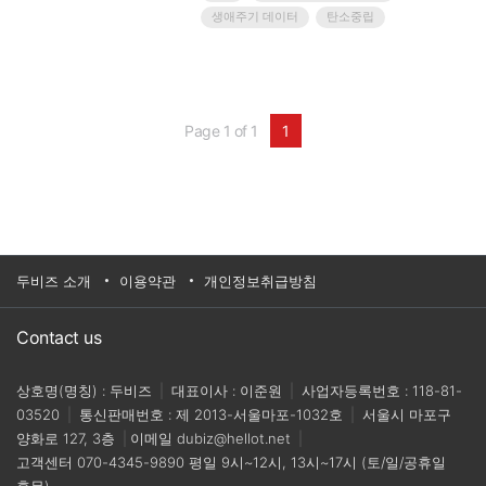
생애주기 데이터
탄소중립
Page 1 of 1
1
두비즈 소개
이용약관
개인정보취급방침
Contact us
상호명(명칭) : 두비즈
|
대표이사 : 이준원
|
사업자등록번호 : 118-81-
03520
|
통신판매번호 : 제 2013-서울마포-1032호
|
서울시 마포구
양화로 127, 3층
|
이메일
dubiz@hellot.net
|
고객센터
070-4345-9890
평일 9시~12시, 13시~17시 (토/일/공휴일