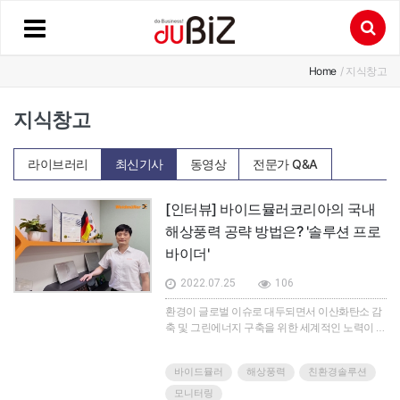
Home
/ 지식창고
지식창고
라이브러리
최신기사
동영상
전문가 Q&A
[인터뷰] 바이드뮬러코리아의 국내
해상풍력 공략 방법은? '솔루션 프로
바이더'
2022.07.25
106
환경이 글로벌 이슈로 대두되면서 이산화탄소 감
축 및 그린에너지 구축을 위한 세계적인 노력이 이
어지고 있다. 신재생 에너지 사업도 급부상하고 있
는 미래 주력 산업 중 하나다. 바이드뮬러코리아는
바이드뮬러
해상풍력
친환경솔루션
이런 세계적인 흐름에 블레이드 모니터링 솔루션
으로 국내 해상풍력 산업 개척에 나서고 있다. 이
모니터링