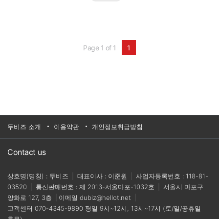
미 입증된 레퍼런스와 기술력을 토대로 단순 제품
이 아닌 ‘솔루션 프로바이더’로 나서고 있는 점이
인상적인데, 바이드뮬러코리아 Machinery &
Energy팀 김동현 팀장을 만났다.▲ 바이드뮬러코
리아 Machinery & Energy팀 김동현 팀장Q. 풍력
Page 1 of 1
1
모니터링 솔루션 시장에서 국내·외 바이드뮬러의
입지는 어느 정도인가?A. 바이드뮬러 그룹은 2016
년 8월 보쉬렉스로스의 계열사인 보쉬렉스로스
모니터링 시스템즈를 인수하면서 본격적으로 풍
력 모니터링 시장에 뛰어들었다. 독일 드레스덴 소
재의 보쉬렉스로스 모니터링 시스템즈는 임직원
30명의 풍력발전 설비용 상태모니터링 시스템 개
발, 제작 및 판매를 하는 회사다.특히 로터 블레이
드 가동상태를 모니터링하는 한편 결빙 탐지기술
두비즈 소개
이용약관
개인정보취급방침
을 동시에 제공하는 BLADEcontrol 브랜드로 시장
에 널리 알려졌다.인수 이후 바이드뮬러 그룹은 풍
력 모니터링 사업에 보다 많은 투자를 하고 있으
Contact us
며, 풍력발전 설비 부문의 로터 블레이드 기반 손
상 탐지 분야 개척자이자 시장 선두주자로서 입지
를 확고히 다지고 있다.전 세계에 4,000대 이상의
상호명(명칭) : 두비즈
|
대표이사 : 이준원
|
사업자등록번호 : 118-81-
모니터링 시스템을 제공했으며, 현재 2,750대의
03520
|
통신판매번호 : 제 2013-서울마포-1032호
|
서울시 마포구
모니터링을 서비스 중으로 많은 성공적인 레퍼런
양화로 127, 3층
|
이메일
dubiz@hellot.net
|
스를 보유하고 있다.국내에는 아직 판매실적이 없
지만, 최근 해상풍력 시장이 활성화되고 있어 유지
고객센터
070-4345-9890
평일 9시~12시, 13시~17시 (토/일/공휴일
보수가 힘든 해상풍력의 특징상 한국에서도 조만