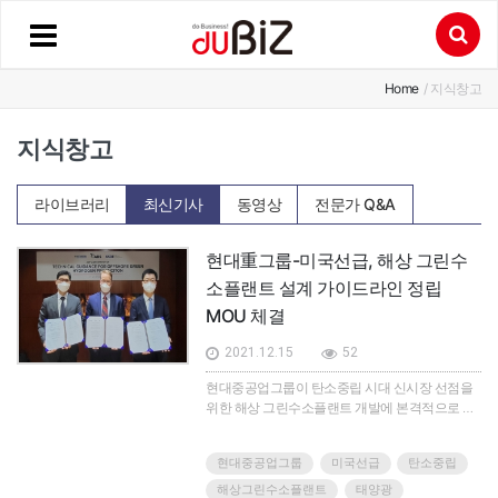
Home
/ 지식창고
지식창고
라이브러리
최신기사
동영상
전문가 Q&A
현대重그룹-미국선급, 해상 그린수
소플랜트 설계 가이드라인 정립
MOU 체결
2021.12.15
52
현대중공업그룹이 탄소중립 시대 신시장 선점을
위한 해상 그린수소플랜트 개발에 본격적으로 나
섰다.현대중공업그룹의 한국조선해양과 현대중
공업은 지난 23일, 오후 부산의 미국선급(ABS) 한
현대중공업그룹
미국선급
탄소중립
국지사에서 미국선급과 ‘해상 그린수소플랜트 설
계 가이드라인 정립을 위한 업무협약(MOU)’을 체
해상그린수소플랜트
태양광