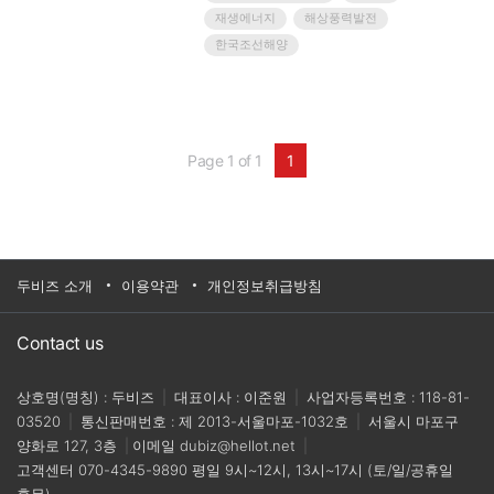
결했다고 밝혔다.이날 협약식에는 현대중공업 주
재생에너지
해상풍력발전
원호 기술본부장, 한국조선해양 김성준 미래기술
한국조선해양
연구원장과 미국선급 대런 레스코스키 극동아시
아 대표 등이 참석했다.최근 전 세계적으로 탄소중
립에 대한 관심이 높은 가운데, 탄소중립 실현을
위한 대체 에너지원으로 수소가 주목받고 있다. 그
중에서도 그린수소는 태양광, 풍력 등 재생에너지
로 물을 분해해 생산하는 수소로, 다른 생산방식과
Page 1 of 1
1
달리 생산과정에서 탄소가 전혀 배출되지 않는다.
해상 그린수소플랜트는 해상 풍력발전에서 발생
한 전력으로 바닷물을 분해해 해상에서 대규모로
수소를 생산하는 설비다.현대중공업은 지난 5월
울산시, 한국석유공사 등과 ‘부유식 해상풍력 연계
100MW급 그린수소 생산 실증설비 구축 MOU’를
두비즈 소개
이용약관
개인정보취급방침
체결하고, 오는 2025년까지 동해 부유식 풍력단지
에 100MW급 그린수소 실증설비를 구축하는 1단
계 사업을 추진하고 있다.해상 그린수소플랜트의
Contact us
설계를 위해서는 플랜트의 수전해(水電解) 공정
흐름, 관련 유틸리티 정의, 안전 규정 등에 대한 가
이드라인이 필요한데, 이번 협약은 세계에서 처음
상호명(명칭) : 두비즈
|
대표이사 : 이준원
|
사업자등록번호 : 118-81-
으로 이를 정립하기 위한 것이다.이를 위해 현대중
03520
|
통신판매번호 : 제 2013-서울마포-1032호
|
서울시 마포구
공업그룹은 해상 그린수소플랜트의 개념 및 기본
양화로 127, 3층
|
이메일
dubiz@hellot.net
|
설계를 수행하고, 미국선급은 위험도 평가, 재질
선정, 유지보수 방안 등 관련 규정을 제정하는 작
고객센터
070-4345-9890
평일 9시~12시, 13시~17시 (토/일/공휴일
업을 맡는다. 현대중공업 등은 내년 상반기 중 가