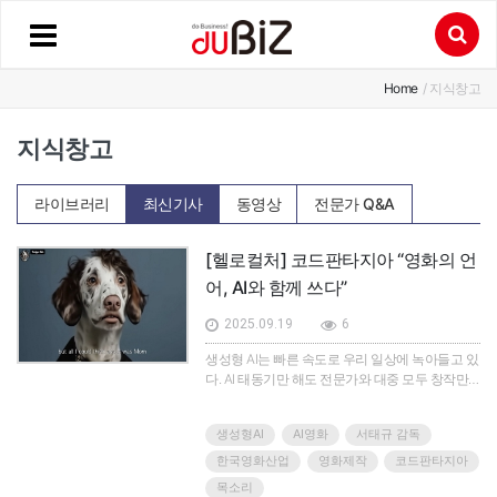
Home
/ 지식창고
지식창고
라이브러리
최신기사
동영상
전문가 Q&A
[헬로컬처] 코드판타지아 “영화의 언
어, AI와 함께 쓰다”
2025.09.19
6
생성형 AI는 빠른 속도로 우리 일상에 녹아들고 있
다. AI 태동기만 해도 전문가와 대중 모두 창작만
큼은 AI가 가장 늦게 침투할 영역이라 예상했다.
창작은 ‘창의성’을 기반으로 한 인간 고유의 영역이
생성형AI
AI영화
서태규 감독
라는 믿음 때문이었다. 그러나 현실은 달랐다. AI
기술이 가파르게 발전하면서 생성형 AI는 글과 그
한국영화산업
영화제작
코드판타지아
림, 음악과 영상 등 장르를 가리지 않고 본격적으
목소리