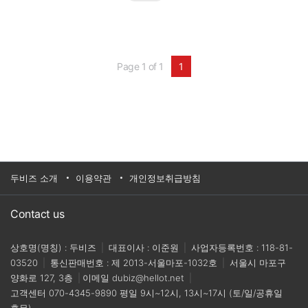
로 전 영역을 파고들었다. 이제 사람들은 AI와 함
께 글을 쓰거나 AI로 생성된 이미지를 자신의 SNS
에 올린다. AI가 작곡해 준 플레이리스트를 들으면
서 휴식을 취하고, 유튜브와 각종 숏폼 플랫폼에서
영상화된 AI 콘텐츠를 즐기면서 시간을 보낸다.
Page 1 of 1
1
두비즈 소개
이용약관
개인정보취급방침
Contact us
상호명(명칭) : 두비즈
|
대표이사 : 이준원
|
사업자등록번호 : 118-81-
03520
|
통신판매번호 : 제 2013-서울마포-1032호
|
서울시 마포구
양화로 127, 3층
|
이메일
dubiz@hellot.net
|
고객센터
070-4345-9890
평일 9시~12시, 13시~17시 (토/일/공휴일