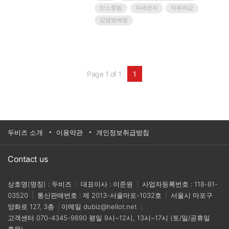
열 태성환경 회장을 비롯해 생기원 이만식 울산본
탄소중립
미세먼지
악취저감
부장, 이언성 기술사업화실장, 태성환경 김석만 대
표이사 등 관계자 15여명이 참석했다.이번 협약을
감염병예방
계기로, 생기원 울산본부는 보유한 산업환경 청정
화 요소기술을 악취 저감 전문기업 ㈜태성환경에
이전하여 현장 실증과 사업화를 촉진하겠다는 구
상이다.양 기관의 기술협력은 생기원 울산본부가
이전한 산업환경 청정화 기술을 태성환경 내 테스
Page 1 of 1
1
트베드에서 스케일업 및 실증한 뒤, ICT 및 드론 기
술이 적용된 제품을 출시하는 방식으로 이뤄진다.
이를 위해, 생기원은 2023년도까지 국가공동연구
과제를 수행하면서 ‘마이크로버블 생성메커니즘
을 활용한 대기오염물질 동시저감기술’과 ‘플라즈
마 시스템 적용을 통한 난용성 악취물질 저감기
술’을 지원한다.한편, 태성환경에서는 지원받은 기
두비즈 소개
이용약관
개인정보취급방침
술 2건을 실증할 수 있는 테스트베드를 자체 구축
해 스케일업 연구를 공동 수행하고, 울산 관내에서
실증연구 및 사업화까지 추진한다.아울러 탄소중
Contact us
립, 미세먼지, 악취저감, 감염병예방이라는 4가지
상호협력 어젠다를 함께 도출해 공동연구도 지속
상호명(명칭) : 두비즈
|
대표이사 : 이준원
|
사업자등록번호 : 118-81-
적으로 기획·추진할 계획이다.이 같은 기술협력의
기반이 다지는 이번 행사는 크게 업무협약식과 기
03520
|
통신판매번호 : 제 2013-서울마포-1032호
|
서울시 마포구
술이전 세레모니 총 2부로 나뉘어 1시간에 걸쳐 진
양화로 127, 3층
|
이메일
dubiz@hellot.net
|
행됐다.1부 업무협약식에서는 태성환경이 상호협
고객센터
070-4345-9890
평일 9시~12시, 13시~17시 (토/일/공휴일
력 어젠다 추진을 위한 협력방안을 발표한 뒤 협약