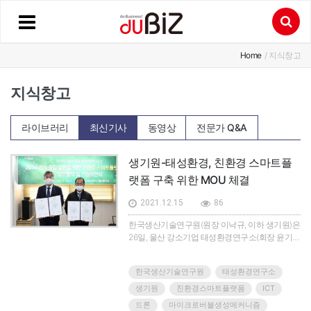
Home
/ 지식창고
지식창고
라이브러리
최신기사
동영상
전문가 Q&A
생기원-태성환경, 친환경 스마트플
랫폼 구축 위한 MOU 체결
2021.12.15
86
한국생산기술연구원(원장 이낙규, 이하 생기원)은
26일, 울산 강소기업 태성환경연구소(회장 윤기
열, 이하 태성환경)와 친환경 스마트플랫폼 구축
협력을 통해 탄소중립 등 주요 환경기술 개발과 고
한국생산기술연구원
태성환경연구소
도화에 힘을 모으기로 하고 업무협약을 체결했다.
태성환경 본사(울주군 온산읍)에서 열린 이날 행
생기원
친환경스마트플랫폼
ICT
사에는 협약기관 대표인 이낙규 생기원장과 윤기
드론
마이크로버블생성메커니즘