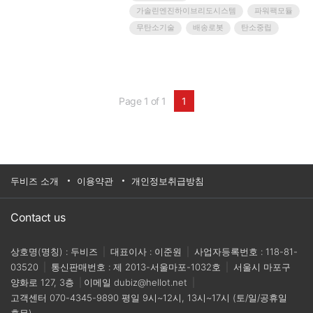
다. 현재 드론과 같은 무인이동체 전력원은 대부분
가솔린엔진하이브리도시스템
파워팩모듈
배터리를 사용하고 있는데, 최근 장기 체공을 위해
가솔린 엔진 하이브리드 시스템, 수소 연료전지 시
무탄소기술
배송로봇
탄소중립
스템 등 다양한 시도가 이어지고 있다.연구팀은 소
형 엔진 내 수소 연료의 공급 방식을 직접분사방식
으로 적용하고, 점화 및 분사 등 엔진 파라미터에
대한 최적화를 수행했다.이번에 개발한 소형 수소
엔진은 최대 7㎾ 이상의 출력을 달성했으며, 파워
Page 1 of 1
1
팩 모듈 개발을 위해 제작한 발전기 및 정류기는 5
㎾ 이상의 출력을 확보했다. 이는 시중의 20~30㎏
급 산업용 드론을 띄울 수 있는 정도의 출력이다.5
㎾급 소형 수소 엔진 시작품(왼쪽)과 소형 발전기
및 정류기를 엔진 축에 연결하여 전력을 생산할 수
있는 컨셉의 파워팩 시작품 (사진 제공: 한국기계
연구원)▲ 5㎾급 소형 수소 엔진 시작품(왼쪽)과
두비즈 소개
이용약관
개인정보취급방침
소형 발전기 및 정류기를 엔진 축에 연결하여 전력
을 생산할 수 있는 컨셉의 파워팩 시작품 (사진 제
공: 한국기계연구원)수소 연료는 무게당 에너지밀
Contact us
도가 가솔린보다 2.8배 높아 가솔린 엔진을 적용
한 드론보다 비행시간을 더욱 증가시킬 수 있다.
상호명(명칭) : 두비즈
|
대표이사 : 이준원
|
사업자등록번호 : 118-81-
탄소를 배출하지 않는 친환경 무탄소 기술이라는
점도 눈길을 끈다.향후 소형 수소 엔진의 신뢰성
03520
|
통신판매번호 : 제 2013-서울마포-1032호
|
서울시 마포구
확보를 위한 연구와 더불어 엔진에 발전기를 결합
양화로 127, 3층
|
이메일
dubiz@hellot.net
|
한 파워팩 모듈 개발 추가 연구를 통해 산업용 드
고객센터
070-4345-9890
평일 9시~12시, 13시~17시 (토/일/공휴일
론의 비행시간 증가와 임무 범위 확대 등에 적용할