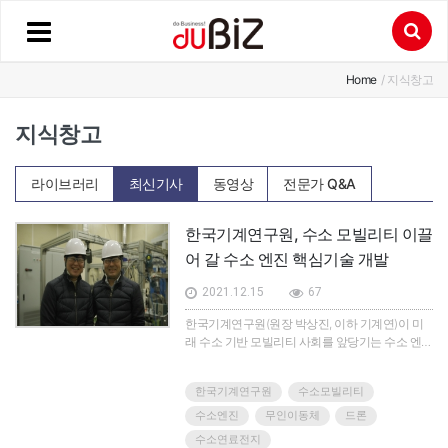
Home
/ 지식창고
지식창고
라이브러리
최신기사
동영상
전문가 Q&A
한국기계연구원, 수소 모빌리티 이끌
어 갈 수소 엔진 핵심기술 개발
2021.12.15
67
한국기계연구원(원장 박상진, 이하 기계연)이 미
래 수소 기반 모빌리티 사회를 앞당기는 수소 엔진
핵심기술을 개발했다.기계연 환경시스템연구본
부 그린동력연구실 최영 실장 연구팀은 드론 구동
한국기계연구원
수소모빌리티
을 위한 5㎾급 소형 수소 엔진을 개발했다고 밝혔
다.국내에서 무인이동체 전력원으로 사용할 수 있
수소엔진
무인이동체
드론
는 소형 수소 엔진을 개발한 것은 이번이 처음이
수소연료전지