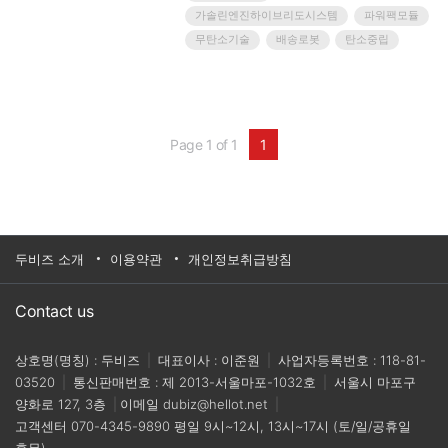
다. 현재 드론과 같은 무인이동체 전력원은 대부분
가솔린엔진하이브리도시스템
파워팩모듈
배터리를 사용하고 있는데, 최근 장기 체공을 위해
가솔린 엔진 하이브리드 시스템, 수소 연료전지 시
무탄소기술
배송로봇
탄소중립
스템 등 다양한 시도가 이어지고 있다.연구팀은 소
형 엔진 내 수소 연료의 공급 방식을 직접분사방식
으로 적용하고, 점화 및 분사 등 엔진 파라미터에
대한 최적화를 수행했다.이번에 개발한 소형 수소
엔진은 최대 7㎾ 이상의 출력을 달성했으며, 파워
Page 1 of 1
1
팩 모듈 개발을 위해 제작한 발전기 및 정류기는 5
㎾ 이상의 출력을 확보했다. 이는 시중의 20~30㎏
급 산업용 드론을 띄울 수 있는 정도의 출력이다.5
㎾급 소형 수소 엔진 시작품(왼쪽)과 소형 발전기
및 정류기를 엔진 축에 연결하여 전력을 생산할 수
있는 컨셉의 파워팩 시작품 (사진 제공: 한국기계
연구원)▲ 5㎾급 소형 수소 엔진 시작품(왼쪽)과
두비즈 소개
이용약관
개인정보취급방침
소형 발전기 및 정류기를 엔진 축에 연결하여 전력
을 생산할 수 있는 컨셉의 파워팩 시작품 (사진 제
공: 한국기계연구원)수소 연료는 무게당 에너지밀
Contact us
도가 가솔린보다 2.8배 높아 가솔린 엔진을 적용
한 드론보다 비행시간을 더욱 증가시킬 수 있다.
상호명(명칭) : 두비즈
|
대표이사 : 이준원
|
사업자등록번호 : 118-81-
탄소를 배출하지 않는 친환경 무탄소 기술이라는
점도 눈길을 끈다.향후 소형 수소 엔진의 신뢰성
03520
|
통신판매번호 : 제 2013-서울마포-1032호
|
서울시 마포구
확보를 위한 연구와 더불어 엔진에 발전기를 결합
양화로 127, 3층
|
이메일
dubiz@hellot.net
|
한 파워팩 모듈 개발 추가 연구를 통해 산업용 드
고객센터
070-4345-9890
평일 9시~12시, 13시~17시 (토/일/공휴일
론의 비행시간 증가와 임무 범위 확대 등에 적용할