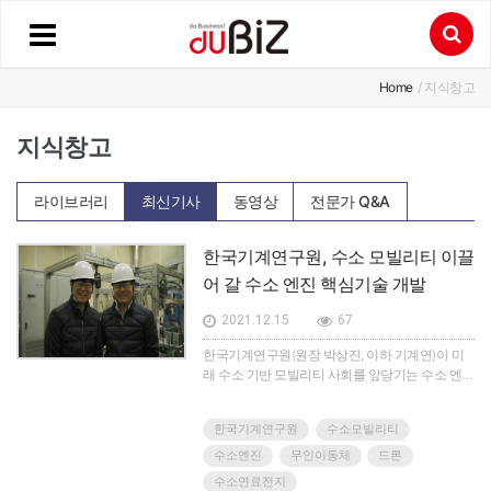
Home
/ 지식창고
지식창고
라이브러리
최신기사
동영상
전문가 Q&A
한국기계연구원, 수소 모빌리티 이끌
어 갈 수소 엔진 핵심기술 개발
2021.12.15
67
한국기계연구원(원장 박상진, 이하 기계연)이 미
래 수소 기반 모빌리티 사회를 앞당기는 수소 엔진
핵심기술을 개발했다.기계연 환경시스템연구본
부 그린동력연구실 최영 실장 연구팀은 드론 구동
한국기계연구원
수소모빌리티
을 위한 5㎾급 소형 수소 엔진을 개발했다고 밝혔
다.국내에서 무인이동체 전력원으로 사용할 수 있
수소엔진
무인이동체
드론
는 소형 수소 엔진을 개발한 것은 이번이 처음이
수소연료전지