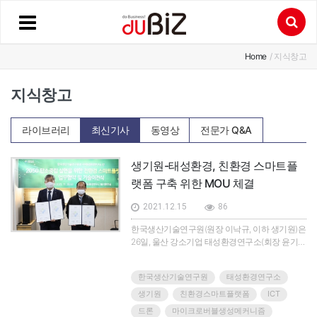
Home
/ 지식창고
지식창고
라이브러리
최신기사
동영상
전문가 Q&A
생기원-태성환경, 친환경 스마트플
랫폼 구축 위한 MOU 체결
2021.12.15
86
한국생산기술연구원(원장 이낙규, 이하 생기원)은
26일, 울산 강소기업 태성환경연구소(회장 윤기
열, 이하 태성환경)와 친환경 스마트플랫폼 구축
협력을 통해 탄소중립 등 주요 환경기술 개발과 고
한국생산기술연구원
태성환경연구소
도화에 힘을 모으기로 하고 업무협약을 체결했다.
태성환경 본사(울주군 온산읍)에서 열린 이날 행
생기원
친환경스마트플랫폼
ICT
사에는 협약기관 대표인 이낙규 생기원장과 윤기
드론
마이크로버블생성메커니즘