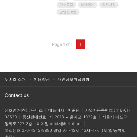
열 태성환경 회장을 비롯해 생기원 이만식 울산본
탄소중립
미세먼지
악취저감
부장, 이언성 기술사업화실장, 태성환경 김석만 대
표이사 등 관계자 15여명이 참석했다.이번 협약을
감염병예방
계기로, 생기원 울산본부는 보유한 산업환경 청정
화 요소기술을 악취 저감 전문기업 ㈜태성환경에
이전하여 현장 실증과 사업화를 촉진하겠다는 구
상이다.양 기관의 기술협력은 생기원 울산본부가
이전한 산업환경 청정화 기술을 태성환경 내 테스
Page 1 of 1
1
트베드에서 스케일업 및 실증한 뒤, ICT 및 드론 기
술이 적용된 제품을 출시하는 방식으로 이뤄진다.
이를 위해, 생기원은 2023년도까지 국가공동연구
과제를 수행하면서 ‘마이크로버블 생성메커니즘
을 활용한 대기오염물질 동시저감기술’과 ‘플라즈
마 시스템 적용을 통한 난용성 악취물질 저감기
술’을 지원한다.한편, 태성환경에서는 지원받은 기
두비즈 소개
이용약관
개인정보취급방침
술 2건을 실증할 수 있는 테스트베드를 자체 구축
해 스케일업 연구를 공동 수행하고, 울산 관내에서
실증연구 및 사업화까지 추진한다.아울러 탄소중
Contact us
립, 미세먼지, 악취저감, 감염병예방이라는 4가지
상호협력 어젠다를 함께 도출해 공동연구도 지속
상호명(명칭) : 두비즈
|
대표이사 : 이준원
|
사업자등록번호 : 118-81-
적으로 기획·추진할 계획이다.이 같은 기술협력의
기반이 다지는 이번 행사는 크게 업무협약식과 기
03520
|
통신판매번호 : 제 2013-서울마포-1032호
|
서울시 마포구
술이전 세레모니 총 2부로 나뉘어 1시간에 걸쳐 진
양화로 127, 3층
|
이메일
dubiz@hellot.net
|
행됐다.1부 업무협약식에서는 태성환경이 상호협
고객센터
070-4345-9890
평일 9시~12시, 13시~17시 (토/일/공휴일
력 어젠다 추진을 위한 협력방안을 발표한 뒤 협약