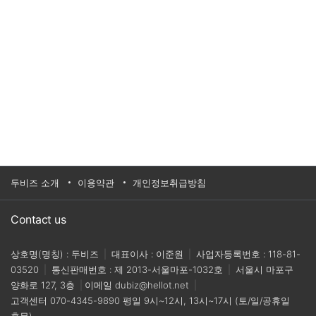
두비즈 소개
이용약관
개인정보취급방침
Contact us
상호명(명칭) : 두비즈
|
대표이사 : 이준원
|
사업자등록번호 : 118-81-
03520
|
통신판매번호 : 제 2013-서울마포-1032호
|
서울시 마포구
양화로 127, 3층
|
이메일
dubiz@hellot.net
|
고객센터
070-4345-9890
평일 9시~12시, 13시~17시 (토/일/공휴일