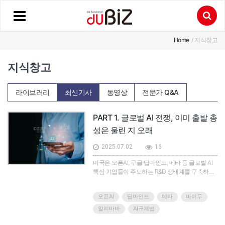
Home
/ 지식창고
지식창고
라이브러리
최신기사
동영상
전문가 Q&A
PART 1. 글로벌 AI 전쟁, 이미 출발 총
성은 울린 지 오래
2025.07.02
16
미국은 오픈AI, 구글 딥마인드, 메타 등 글로벌 AI
핵심 기업들이 주도하는 R&D 생태계를 구축하며
AI 산업을 선도하고 있다. 국방고등연구계획국
(DARPA)을 비롯해 방위산업과도 연결된 AI 전략
오픈AI
딥마인드
메타
바이두
은 국가 안보와 산업 성장을 동시에 이끄는 기반이
되고 있다. 반면 중국은 '차세대 AI 발전 계획'을 통
알리바바
AI규제법
해 2030년까지 세계 AI 리더가 되겠다는 목표를