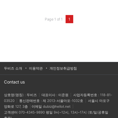
제시하며 막대한 정부 지원을 쏟아붓고 있다. 바이
두, 알리바바, 텐센트 같은 빅테크가 중앙정부와의
협력 속에 AI 연구소를 설립하며 전방위 투자를 이
어가고 있다. 이미 AI 논문 수, 특허 출원, 투자 유치
Page 1 of 1
1
등 수치적 지표에서도 이 두 국가가 앞서고 있다.
두비즈 소개
이용약관
개인정보취급방침
Contact us
상호명(명칭) : 두비즈
|
대표이사 : 이준원
|
사업자등록번호 : 118-81-
03520
|
통신판매번호 : 제 2013-서울마포-1032호
|
서울시 마포구
양화로 127, 3층
|
이메일
dubiz@hellot.net
|
고객센터
070-4345-9890
평일 9시~12시, 13시~17시 (토/일/공휴일