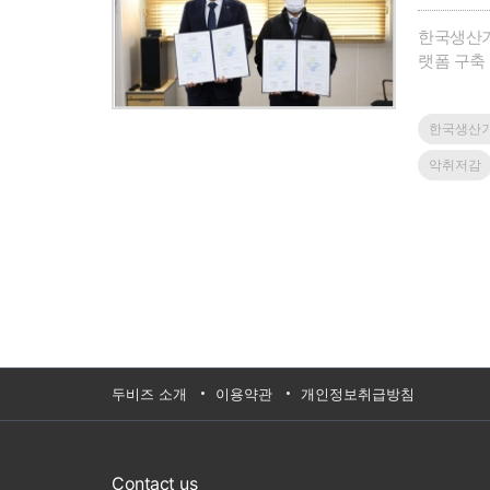
한국생산기
랫폼 구축
산읍)에서
기술사업화
한국생산
화 요소기
울산본부가
악취저감
하는 방식
기오염물질
2건을 실
러 탄소중
다.이 같
무협약식에
전기술 2
중인 ‘마
각각의 요
두비즈 소개
이용약관
개인정보취급방침
능하단 장
모하는 자
다.협약식
랜 염원”
Contact us