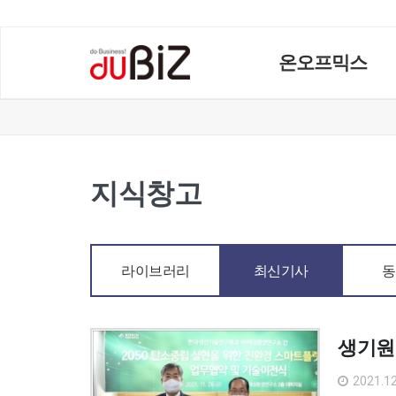
온오프믹스
지식창고
라이브러리
최신기사
동
생기원
2021.12