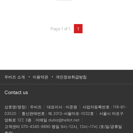
울이고 있다.가공 부품 제작에 3D 프린팅을 접목
해야 하는 이유는 가공 및 생산 부품(오리지널 및
예비용 부품) 제조 분야에 새로운 기회를 창출하
는데 있다.HP Multi Jet Fusion은 HP Jet Fusion
3D 프린터 성능을 끌어올리는 새로운 3D 프린팅
기술로, 다른 3D 프린팅 기술과 비교할 때 혁신적
Page 1 of 1
1
인 비용 절감과 속도 및 품질 향상을 기대할 수 있
다.기대 효과· Automatic Paint Line의 로봇 암 디
자인을 최적화해 사이즈를 줄임으로써, 더 짧은 가
속 및 감속을 구현하고 라인의 전반적인 정확도를
개선· 전반적인 기계 무게를 줄임 (FICEP S3의 측
정에 따르면 경쟁사 기계와 비교할 때 에너지 절감
율 72%)· 로봇 암을 지지하는 받침대를 재설계하
고, 도르래와 차축 및 구조물 부품 등 HP MJF를 사
용해 개선 및 제작할 수 있는 Automatic Paint Line
두비즈 소개
이용약관
개인정보취급방침
의 부품을 40% 이상 파악· 애플리케이션에 따라
특정 니즈에 맞게 부품을 맞춤화
Contact us
상호명(명칭) : 두비즈
|
대표이사 : 이준원
|
사업자등록번호 : 118-81-
03520
|
통신판매번호 : 제 2013-서울마포-1032호
|
서울시 마포구
양화로 127, 3층
|
이메일
dubiz@hellot.net
|
고객센터
070-4345-9890
평일 9시~12시, 13시~17시 (토/일/공휴일