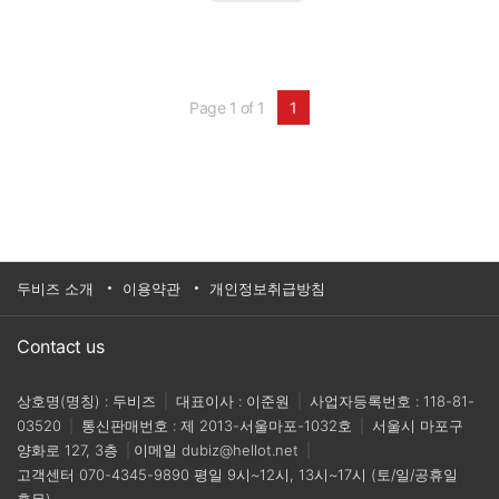
산 시간 단축 ▲품질 균일화를 꼽는다. 이 세 가지
요소를 충족하기 위해 개발된 대표적인 방법이 ‘금
형’이다.이번 eBOOK은 프레스 제품 및 금형 설계
의 전과정을 살펴보고 생산원가 절감, 시간 단축,
품질 균일화를 시킬 수 있는 방법을 소프트웨어적
인 관점으로 분석했다.3D CAD/CAM 솔루션인
Page 1 of 1
1
ZW3D로 프레스 금형이라는 범위 안에서 판금 제
품 설계, Progressive 금형설계, 가공에 이르는 단
계까지 전 과정에서의 설계 노하우를 공개한다.
두비즈 소개
이용약관
개인정보취급방침
Contact us
상호명(명칭) : 두비즈
|
대표이사 : 이준원
|
사업자등록번호 : 118-81-
03520
|
통신판매번호 : 제 2013-서울마포-1032호
|
서울시 마포구
양화로 127, 3층
|
이메일
dubiz@hellot.net
|
고객센터
070-4345-9890
평일 9시~12시, 13시~17시 (토/일/공휴일