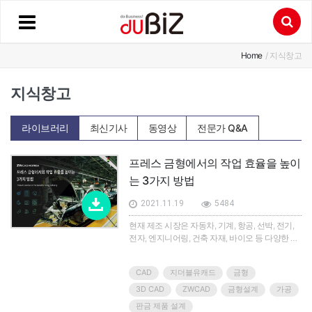
Home
/ 지식창고
지식창고
라이브러리
최신기사
동영상
전문가 Q&A
프레스 금형에서의 작업 효율을 높이
는 3가지 방법
2021.11.19
5484
현재 제조 시장은 자동차, 기계, 항공, 선박, 전기,
전자, 엔지니어링, 건축 자재, 바이오 등 다양한 분
야로 형성돼 있다. 자동차 부품 시장만 보더라도,
의장, 차체, 전장, 샤시, 파워트레인 등으로 세분화
CAD
지더블유캐드
금형
되면서 부가 가치 시장을 광범위하게 구축하고 있
다.발 빠른 제조 업계에서 살아남기 위해 필수적인
3D CAD
ZWCAD
금형설계
가공
요소로 ZWCAD KOREA는 ▲생산 원가 절감 ▲생
판금 제품 설계