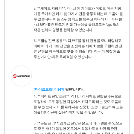
2. **게이트 저항기**: 각 FET의 게이트와 직렬로 작은 저항
기를 추가하면 켜기 및 끄기 시간을 균등화하는 데 도움이 될
수 있습니다. 이는 스위칭 속도를 늦추고 하나의 FET가 다른
FET보다 훨씬 빠르게 켜질 가능성을 줄임으로써 Vgs_th의
작은 변화의 영향을 완화할 수 있습니다.
3. **활성 전류 공유**: 각 FET를 통해 전류를 모니터링하고
이에 따라 게이트 전압을 조정하는 제어 회로를 구현하면 전
류 균형을 적극적으로 맞출 수 있습니다. 이는 더 복잡한 솔
루션이지만 매우 효과적일 수 있습니다.
[마이크로칩] 이응제
답변입니다.
4. **게이트 전압 조정**: 각 FET의 게이트 전압을 수동으로
조정하여 모두 동일한 지점에서 켜지도록 하는 것도 도움이
될 수 있습니다. 이를 위해서는 신중한 조정이 필요하며 모든
애플리케이션에 실용적이지 않을 수 있습니다.
5. **온도 관리**: 임계값 전압은 온도에 따라 변할 수 있으므
로 모든 FET가 동일한 온도에서 작동하도록 하면 일관된
Vgs_th 값을 유지하는 데 도움이 됩니다. 이는 신중한 열 설계