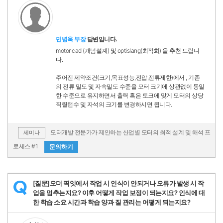
민병욱 부장
답변입니다.
motor cad (개념설계) 및 optislang(최적화) 을 추천 드립니
다.
주어진 제약조건(크기,목표성능,전압,전류제한)에서 , 기존
의 전류 밀도 및 자속밀도 수준을 모터 크기에 상관없이 동일
한 수준으로 유지하면서 출력 혹은 토크에 맞게 모터의 상당
직렬턴수 및 자석의 크기를 변경하시면 됩니다.
모터개발 전문가가 제안하는 산업별 모터의 최적 설계 및 해석 프
세미나
로세스 #1
문의하기
[질문]오더 픽잇에서 작업 시 인식이 안되거나 오류가 발생 시 작
Q
업을 멈추는지요? 이후 어떻게 작업 보정이 되는지요? 인식에 대
한 학습 소요 시간과 학습 양과 질 관리는 어떻게 되는지요?