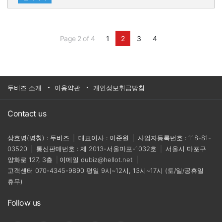
Page 2 of 4
1
2
3
4
두비즈 소개
이용약관
개인정보취급방침
Contact us
상호명(명칭) : 두비즈
|
대표이사 : 이준원
|
사업자등록번호 : 118-81-
03520
|
통신판매번호 : 제 2013-서울마포-1032호
|
서울시 마포구
양화로 127, 3층
|
이메일
dubiz@hellot.net
|
고객센터
070-4345-9890
평일 9시~12시, 13시~17시 (토/일/공휴일
휴무)
Follow us