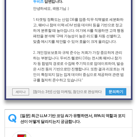
두비즈
답변입니다.
안녕하세요, 곽원기님 :)
1. 타겟팅 정확도는 산업 DB를 업종·직무·직책별로 세분화하
고, 웨비나 참여 이력·eDM 반응 데이터 등을 기반으로 정교
하게 분류할 때 높아집니다. 여기에 AI를 적용하면 고객 행동
패턴을 분석해 ‘구매 가능성이 높은 리드’를 자동 선별하고,
맞춤 메시지를 제안할 수 있어 효율이 크게 올라갑니다.
2. 개인정보보호와 규제 준수는 저희가 가장 중요하게 관리
하는 부분입니다. 두비즈·헬로티 DB는 전시회·웨비나 참가
자 등 합법적 경로로 수집해 주기적으로 업데이트하며, 발송
은 사전 동의 기반으로만 진행합니다. 또한 결과 리포트는 개
인이 특정되지 않는 집계 데이터 중심으로 제공하여 관련 법
규를 철저히 준수하고 있습니다.”
[첨마소 3탄] 산업 마케팅, 첨단으로 완성하다
문의하기
세미나
[질문] 최근 LLM 기반 코딩 AI가 유행하면서, RPA의 역할과 포지
Q
션이 어떻게 달라지는지 궁금합니다.