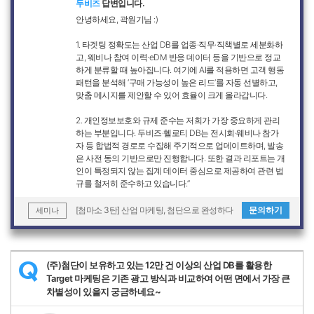
두비즈
답변입니다.
안녕하세요, 곽원기님 :)
1. 타겟팅 정확도는 산업 DB를 업종·직무·직책별로 세분화하
고, 웨비나 참여 이력·eDM 반응 데이터 등을 기반으로 정교
하게 분류할 때 높아집니다. 여기에 AI를 적용하면 고객 행동
패턴을 분석해 ‘구매 가능성이 높은 리드’를 자동 선별하고,
맞춤 메시지를 제안할 수 있어 효율이 크게 올라갑니다.
2. 개인정보보호와 규제 준수는 저희가 가장 중요하게 관리
하는 부분입니다. 두비즈·헬로티 DB는 전시회·웨비나 참가
자 등 합법적 경로로 수집해 주기적으로 업데이트하며, 발송
은 사전 동의 기반으로만 진행합니다. 또한 결과 리포트는 개
인이 특정되지 않는 집계 데이터 중심으로 제공하여 관련 법
규를 철저히 준수하고 있습니다.”
[첨마소 3탄] 산업 마케팅, 첨단으로 완성하다
문의하기
세미나
(주)첨단이 보유하고 있는 12만 건 이상의 산업 DB를 활용한
Q
Target 마케팅은 기존 광고 방식과 비교하여 어떤 면에서 가장 큰
차별성이 있을지 궁금하네요~