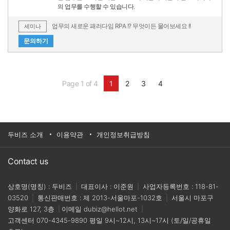
의 업무를 수행할 수 있습니다.
업무의 새로운 패러다임 RPA !? 무엇이든 물어보세요 !!
세미나
문의하기
Page 1 of 4
1
2
3
4
두비즈 소개
이용약관
개인정보취급방침
Contact us
상호명(명칭) : 두비즈
|
대표이사 : 이준원
|
사업자등록번호 : 118-81-
03520
|
통신판매번호 : 제 2013-서울마포-1032호
|
서울시 마포구
양화로 127, 3층
|
이메일
dubiz@hellot.net
|
고객센터
070-4345-9890
평일 9시~12시, 13시~17시 (토/일/공휴일