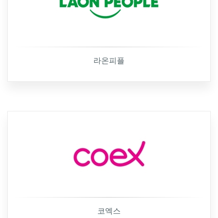
라온피플
코엑스