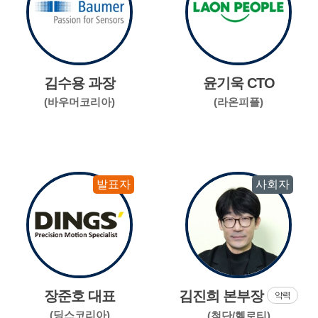
김수용 과장
윤기욱 CTO
(바우머코리아)
(라온피플)
발표자
사회자
장준호 대표
김진희 본부장
약력
(딩스코리아)
(첨단/헬로티)