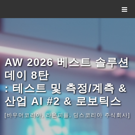
AW 2026 베스트 솔루션
데이 8탄
: 테스트 및 측정/계측 &
산업 AI #2 & 로보틱스
[바우머코리아, 라온피플, 딩스코리아 주식회사]