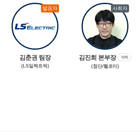
발표자
사회자
김춘권 팀장
김진희 본부장
약력
(LS일렉트릭)
(첨단/헬로티)