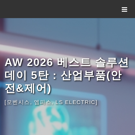
AW 2026 베스트 솔루션
데이 5탄 : 산업부품(안
전&제어)
[모벤시스, 엠피스, LS ELECTRIC]